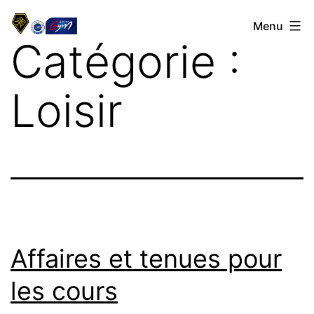
Aller
La
Menu
au
Catégorie :
Bigourdane
contenu
de
Loisir
Tarbes
Affaires et tenues pour
les cours